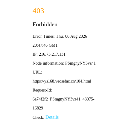
床上影院
在线影视 · 星轨年轮 · 每日更新
望远镜首页
星轨年轮
银河片库
永恒星座
我的星图
🔭 今夜最佳观测 · 北极星推荐
星际穿越
⭐ 9.4 | 科幻 · 冒险 |
2014 · 9.4分
诺兰科幻神作，穿越
虫洞，寻找人类新家
园。
✨
◀
下
随
上
一